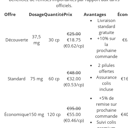
officiels.
Offre
Dosage
Quantité
Prix
Avantages
Écon
Livraison
standard
gratuite
€25.00
37,5
+10% sur
Découverte
30 cp
€18.75
€6
mg
la
(€0.62/cp)
prochaine
commande
2 pilules
offertes
€48.00
Assurance
Standard
75 mg
60 cp
€32.00
€16
colis
(€0.53/cp)
incluse
+5% de
remise sur
€95.00
prochaine
Économique
150 mg
120 cp
€55.00
€40
commande
(€0.46/cp)
Suivi colis
premium