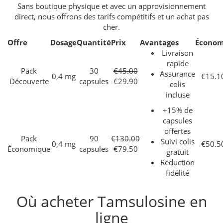
Sans boutique physique et avec un approvisionnement
direct, nous offrons des tarifs compétitifs et un achat pas
cher.
Offre
Dosage
Quantité
Prix
Avantages
Économ
Livraison
rapide
Pack
30
€45.00
Assurance
0,4 mg
€15.1
Découverte
capsules
€29.90
colis
incluse
+15% de
capsules
offertes
Pack
90
€130.00
Suivi colis
0,4 mg
€50.5
Économique
capsules
€79.50
gratuit
Réduction
fidélité
Où acheter Tamsulosine en
ligne