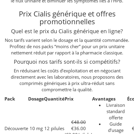
le flux urinaire et diminuer les symptômes liés à l’HPB.
Prix Cialis générique et offres
promotionnelles
Quel est le prix du Cialis générique en ligne?
Nos tarifs varient selon le dosage et la quantité commandée.
Profitez de nos packs “moins cher” pour un prix unitaire
nettement réduit par rapport à la pharmacie classique.
Pourquoi nos tarifs sont-ils si compétitifs?
En réduisant les coûts d’exploitation et en négociant
directement avec les laboratoires, nous proposons des
comprimés génériques à prix ultra-réduit sans
compromettre la qualité.
Pack
Dosage
Quantité
Prix
Avantages
Éc
Livraison
standard
offerte
€48.00
Guide
Découverte
10 mg
12 pilules
€36.00
d’usage