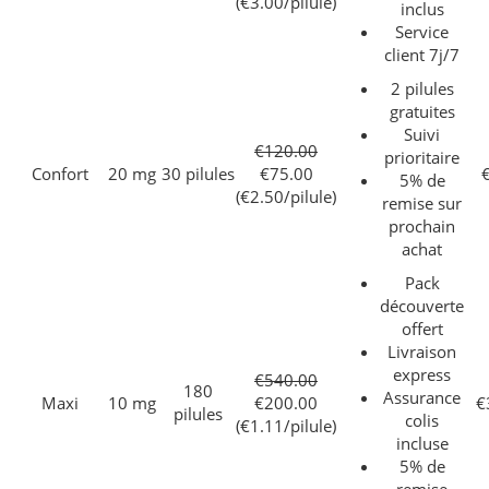
(€3.00/pilule)
inclus
Service
client 7j/7
2 pilules
gratuites
Suivi
€120.00
prioritaire
Confort
20 mg
30 pilules
€75.00
5% de
(€2.50/pilule)
remise sur
prochain
achat
Pack
découverte
offert
Livraison
express
€540.00
180
Assurance
Maxi
10 mg
€200.00
€
pilules
colis
(€1.11/pilule)
incluse
5% de
remise