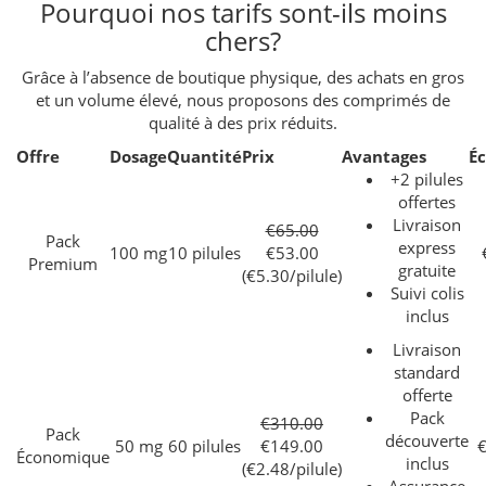
Pourquoi nos tarifs sont-ils moins
chers?
Grâce à l’absence de boutique physique, des achats en gros
et un volume élevé, nous proposons des comprimés de
qualité à des prix réduits.
Offre
Dosage
Quantité
Prix
Avantages
É
+2 pilules
offertes
Livraison
€65.00
Pack
express
100 mg
10 pilules
€53.00
Premium
gratuite
(€5.30/pilule)
Suivi colis
inclus
Livraison
standard
offerte
Pack
€310.00
Pack
découverte
50 mg
60 pilules
€149.00
€
Économique
inclus
(€2.48/pilule)
Assurance