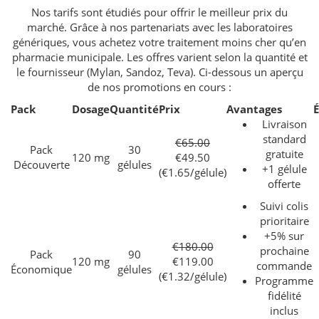
Nos tarifs sont étudiés pour offrir le meilleur prix du
marché. Grâce à nos partenariats avec les laboratoires
génériques, vous achetez votre traitement moins cher qu’en
pharmacie municipale. Les offres varient selon la quantité et
le fournisseur (Mylan, Sandoz, Teva). Ci-dessous un aperçu
de nos promotions en cours :
Pack
Dosage
Quantité
Prix
Avantages
Livraison
standard
€65.00
Pack
30
gratuite
120 mg
€49.50
Découverte
gélules
+1 gélule
(€1.65/gélule)
offerte
Suivi colis
prioritaire
+5% sur
€180.00
prochaine
Pack
90
120 mg
€119.00
commande
Économique
gélules
(€1.32/gélule)
Programme
fidélité
inclus