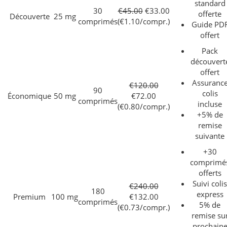
standard
30
€45.00
€33.00
offerte
Découverte
25 mg
comprimés
(€1.10/compr.)
Guide PD
offert
Pack
découvert
offert
Assuranc
€120.00
90
colis
Économique
50 mg
€72.00
comprimés
incluse
(€0.80/compr.)
+5% de
remise
suivante
+30
comprimé
offerts
Suivi colis
€240.00
180
express
Premium
100 mg
€132.00
comprimés
5% de
(€0.73/compr.)
remise su
prochain