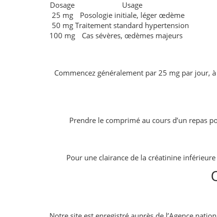
Dosage
Usage
25 mg
Posologie initiale, léger œdème
50 mg
Traitement standard hypertension
100 mg
Cas sévères, œdèmes majeurs
Commencez généralement par 25 mg par jour, à pre
Prendre le comprimé au cours d’un repas pour
Pour une clairance de la créatinine inférieur
Notre site est enregistré auprès de l’Agence natio