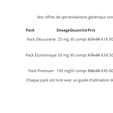
Nos offres de spironolactone générique sont
Pack
Dosage
Quantité
Prix
Pack Découverte
25 mg
30 compr.
€25.00
€18.90
Pack Économique
50 mg
90 compr.
€70.00
€39.50
Pack Premium
100 mg
50 compr.
€60.00
€45.00
Chaque pack est livré avec un guide d’utilisation