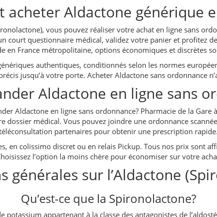
acheter Aldactone générique e
ironolactone), vous pouvez réaliser votre achat en ligne sans or
court questionnaire médical, validez votre panier et profitez de t
de en France métropolitaine, options économiques et discrètes so
génériques authentiques, conditionnés selon les normes européenn
is précis jusqu’à votre porte. Acheter Aldactone sans ordonnance n’
der Aldactone en ligne sans o
er Aldactone en ligne sans ordonnance? Pharmacie de la Gare à No
 dossier médical. Vous pouvez joindre une ordonnance scannée si
téléconsultation partenaires pour obtenir une prescription rapide
 en colissimo discret ou en relais Pickup. Tous nos prix sont affi
hoisissez l’option la moins chère pour économiser sur votre acha
s générales sur l’Aldactone (Spi
Qu’est-ce que la Spironolactone?
 potassium appartenant à la classe des antagonistes de l’aldostéron