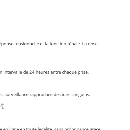
onse tensionnelle et la fonction rénale. La dose
n intervalle de 24 heures entre chaque prise.
vec surveillance rapprochée des ions sanguins.
t
e en ligne en toute légalité, sans ordonnance grâce