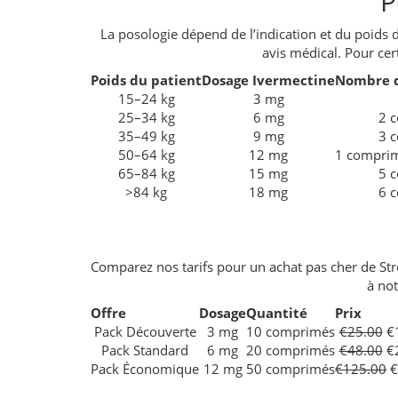
P
La posologie dépend de l’indication et du poids 
avis médical. Pour cer
Poids du patient
Dosage Ivermectine
Nombre 
15–24 kg
3 mg
25–34 kg
6 mg
2 
35–49 kg
9 mg
3 
50–64 kg
12 mg
1 comprim
65–84 kg
15 mg
5 
>84 kg
18 mg
6 
Comparez nos tarifs pour un achat pas cher de St
à not
Offre
Dosage
Quantité
Prix
Pack Découverte
3 mg
10 comprimés
€25.00
€1
Pack Standard
6 mg
20 comprimés
€48.00
€2
Pack Économique
12 mg
50 comprimés
€125.00
€