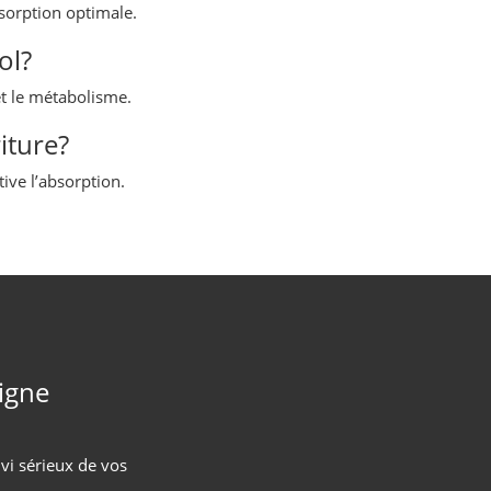
bsorption optimale.
ol?
et le métabolisme.
iture?
tive l’absorption.
ligne
vi sérieux de vos