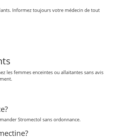
ulants. Informez toujours votre médecin de tout
nts
chez les femmes enceintes ou allaitantes sans avis
ement.
ce?
commander Stromectol sans ordonnance.
mectine?