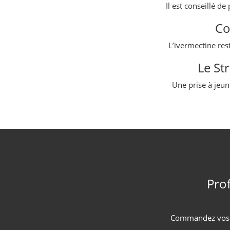
Il est conseillé d
Co
L’ivermectine res
Le St
Une prise à jeun 
Prof
Commandez vos s