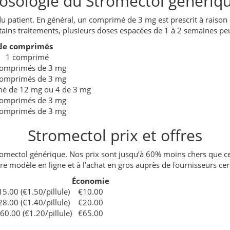
osologie du Stromectol génériq
du patient. En général, un comprimé de 3 mg est prescrit à raiso
tains traitements, plusieurs doses espacées de 1 à 2 semaines pe
de comprimés
1 comprimé
comprimés de 3 mg
comprimés de 3 mg
é de 12 mg ou 4 de 3 mg
comprimés de 3 mg
comprimés de 3 mg
Stromectol prix et offres
romectol générique. Nos prix sont jusqu’à 60% moins chers que c
re modèle en ligne et à l’achat en gros auprès de fournisseurs cert
Économie
5.00 (€1.50/pillule)
€10.00
8.00 (€1.40/pillule)
€20.00
60.00 (€1.20/pillule)
€65.00