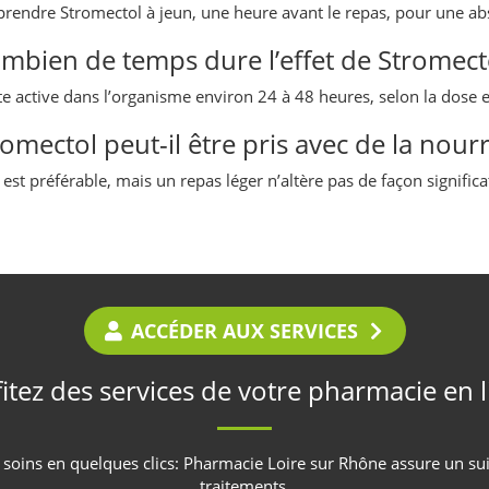
e prendre Stromectol à jeun, une heure avant le repas, pour une a
mbien de temps dure l’effet de Stromect
te active dans l’organisme environ 24 à 48 heures, selon la dose 
romectol peut-il être pris avec de la nourr
est préférable, mais un repas léger n’altère pas de façon significa
ACCÉDER AUX SERVICES
itez des services de votre pharmacie en 
oins en quelques clics:
Pharmacie Loire sur Rhône
assure un sui
traitements.