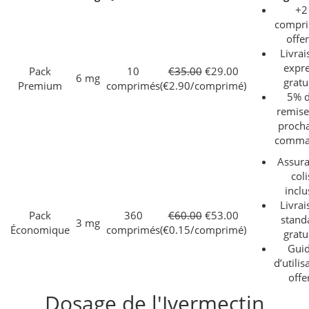
+2
compr
offer
Livrai
expr
Pack
10
€35.00
€29.00
6 mg
gratu
Premium
comprimés
(€2.90/comprimé)
5% 
remise
proch
comma
Assur
coli
inclu
Livrai
Pack
360
€60.00
€53.00
stand
3 mg
Économique
comprimés
(€0.15/comprimé)
gratu
Gui
d’utilis
offe
Dosage de l'Ivermectin