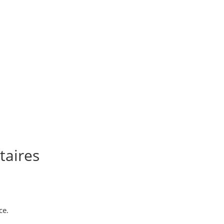
taires
ce.