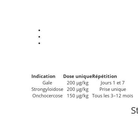
Indication
Dose unique
Répétition
Gale
200 µg/kg
Jours 1 et 7
Strongyloïdose
200 µg/kg
Prise unique
Onchocercose
150 µg/kg
Tous les 3–12 mois
S