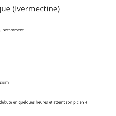
que (Ivermectine)
ns, notamment :
nésium
n débute en quelques heures et atteint son pic en 4