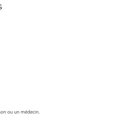
s
ison ou un médecin.