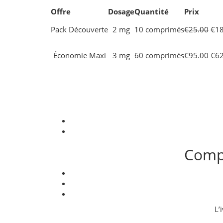
Offre
Dosage
Quantité
Prix
Pack Découverte
2 mg
10 comprimés
€25.00
€18.
Économie Maxi
3 mg
60 comprimés
€95.00
€62.
Compa
L’