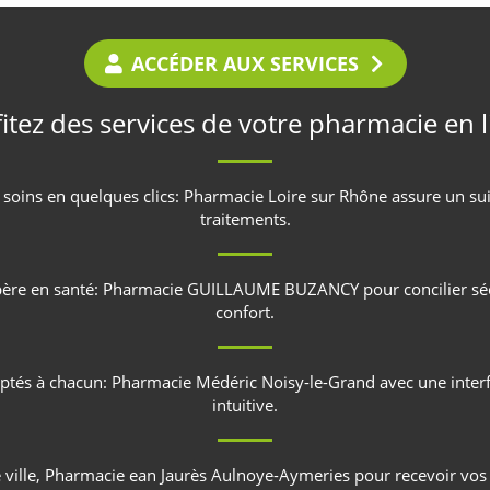
ACCÉDER AUX SERVICES
itez des services de votre pharmacie en 
oins en quelques clics:
Pharmacie Loire sur Rhône
assure un sui
traitements.
père en santé:
Pharmacie GUILLAUME BUZANCY
pour concilier séc
confort.
aptés à chacun:
Pharmacie Médéric Noisy-le-Grand
avec une interf
intuitive.
ville,
Pharmacie ean Jaurès Aulnoye-Aymeries
pour recevoir vos 